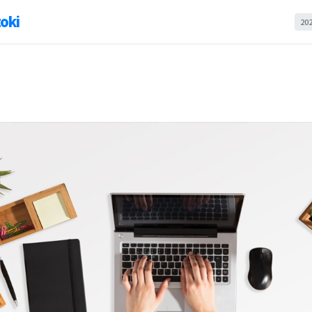
oki
20