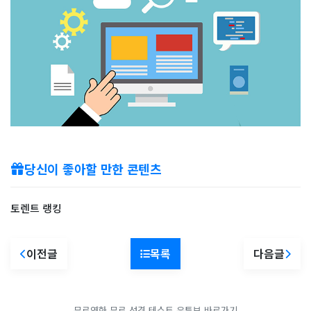
당신이 좋아할 만한 콘텐츠
토렌트 랭킹
이전글
목록
다음글
무료영화
무료 성격 테스트
유튜브 바로가기