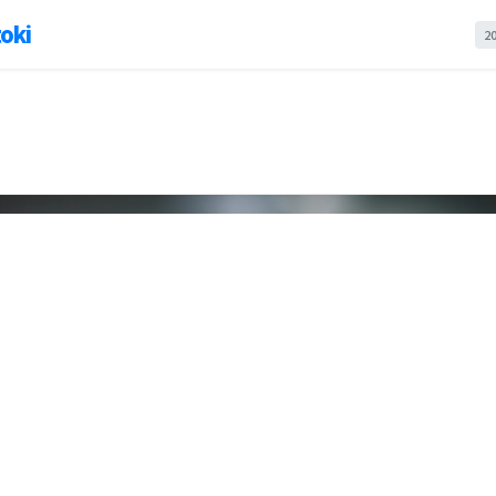
oki
2